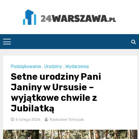
Skip
to
content
24Warszawa.pl
Podziękowania
,
Urodziny
,
Wydarzenia
Setne urodziny Pani
Janiny w Ursusie –
wyjątkowe chwile z
Jubilatką
5 lutego 2026
Radosław Tomczak