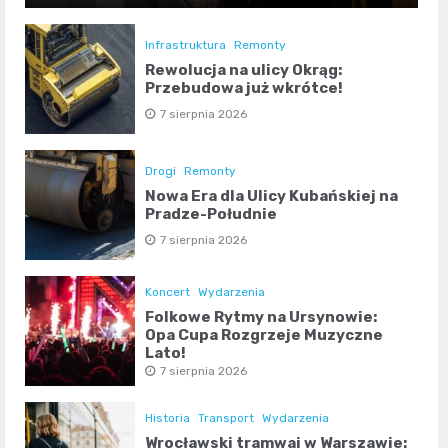
Infrastruktura
Remonty
Rewolucja na ulicy Okrąg:
Przebudowa już wkrótce!
7 sierpnia 2026
Drogi
Remonty
Nowa Era dla Ulicy Kubańskiej na
Pradze-Południe
7 sierpnia 2026
Koncert
Wydarzenia
Folkowe Rytmy na Ursynowie:
Opa Cupa Rozgrzeje Muzyczne
Lato!
7 sierpnia 2026
Historia
Transport
Wydarzenia
Wrocławski tramwaj w Warszawie: