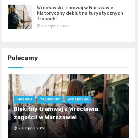
Wrocławski tramwaj w Warszawie:
historyczny debiut na turystycznych
trasach!
7 sierpnia 2026
Polecamy
HISTORIA
TRANSPORT
WYDARZENIA
Błękitny tramwaj z Wrocławia
zagościł w Warszawie!
7 sierpnia 2026