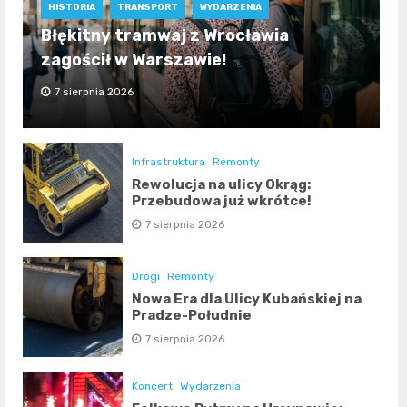
HISTORIA
TRANSPORT
WYDARZENIA
Błękitny tramwaj z Wrocławia
zagościł w Warszawie!
7 sierpnia 2026
Infrastruktura
Remonty
Rewolucja na ulicy Okrąg:
Przebudowa już wkrótce!
7 sierpnia 2026
Drogi
Remonty
Nowa Era dla Ulicy Kubańskiej na
Pradze-Południe
7 sierpnia 2026
Koncert
Wydarzenia