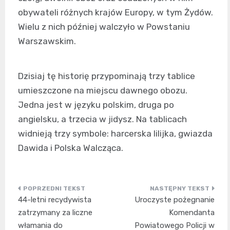
obywateli różnych krajów Europy, w tym Żydów.
Wielu z nich później walczyło w Powstaniu
Warszawskim.
Dzisiaj tę historię przypominają trzy tablice
umieszczone na miejscu dawnego obozu.
Jedna jest w języku polskim, druga po
angielsku, a trzecia w jidysz. Na tablicach
widnieją trzy symbole: harcerska lilijka, gwiazda
Dawida i Polska Walcząca.
Nawigacja
44-letni recydywista
Uroczyste pożegnanie
wpisu
zatrzymany za liczne
Komendanta
włamania do
Powiatowego Policji w