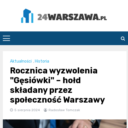
Skip
to
content
24Warszawa.pl
Aktualności
,
Historia
Rocznica wyzwolenia
"Gęsiówki" – hołd
składany przez
społeczność Warszawy
5 sierpnia 2024
Radosław Tomczak