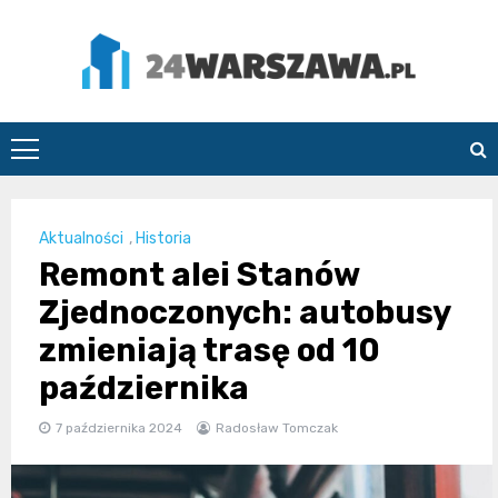
Skip
to
content
24Warszawa.pl
Aktualności
,
Historia
Remont alei Stanów
Zjednoczonych: autobusy
zmieniają trasę od 10
października
7 października 2024
Radosław Tomczak