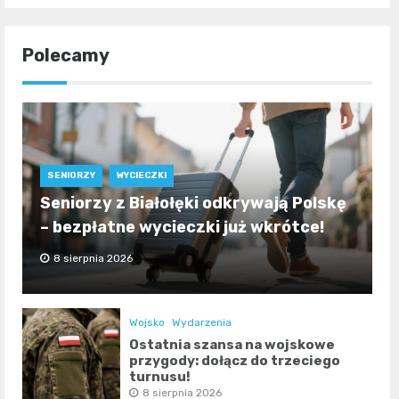
Polecamy
SENIORZY
WYCIECZKI
Seniorzy z Białołęki odkrywają Polskę
– bezpłatne wycieczki już wkrótce!
8 sierpnia 2026
Wojsko
Wydarzenia
Ostatnia szansa na wojskowe
przygody: dołącz do trzeciego
turnusu!
8 sierpnia 2026