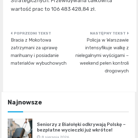
Strategicznych. Przewidywana całkowita
wartość prac to 106 483 428,84 zł.
Nawigacja
Bracia z Mokotowa
Policja w Warszawie
wpisu
zatrzymani za uprawę
intensyfikuje walkę z
marihuany i posiadanie
nielegalnymi wyścigami –
materiałów wybuchowych
weekend pełen kontroli
drogowych
Najnowsze
Seniorzy z Białołęki odkrywają Polskę –
bezpłatne wycieczki już wkrótce!
8 sierpnia 2026