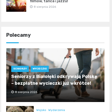
filmów, tańca i jazzu!
8 sierpnia 2026
Polecamy
SENIORZY
WYCIECZKI
Seniorzy z Białołęki odkrywają Polskę
– bezpłatne wycieczki już wkrótce!
8 sierpnia 2026
Wojsko
Wydarzenia