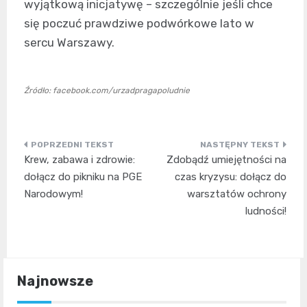
wyjątkową inicjatywę – szczególnie jeśli chce
się poczuć prawdziwe podwórkowe lato w
sercu Warszawy.
Źródło: facebook.com/urzadpragapoludnie
Nawigacja
Krew, zabawa i zdrowie:
Zdobądź umiejętności na
wpisu
dołącz do pikniku na PGE
czas kryzysu: dołącz do
Narodowym!
warsztatów ochrony
ludności!
Najnowsze