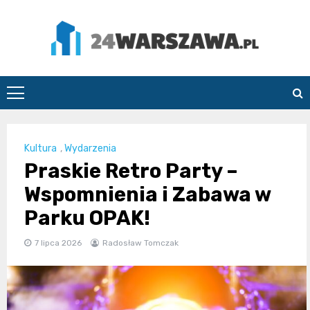
Skip
to
content
24Warszawa.pl
Kultura
,
Wydarzenia
Praskie Retro Party –
Wspomnienia i Zabawa w
Parku OPAK!
7 lipca 2026
Radosław Tomczak