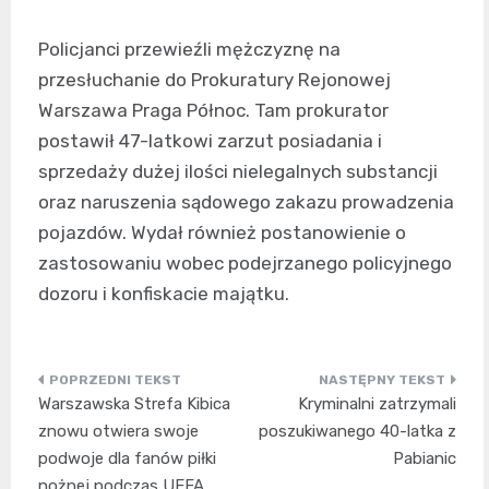
Policjanci przewieźli mężczyznę na
przesłuchanie do Prokuratury Rejonowej
Warszawa Praga Północ. Tam prokurator
postawił 47-latkowi zarzut posiadania i
sprzedaży dużej ilości nielegalnych substancji
oraz naruszenia sądowego zakazu prowadzenia
pojazdów. Wydał również postanowienie o
zastosowaniu wobec podejrzanego policyjnego
dozoru i konfiskacie majątku.
Nawigacja
Warszawska Strefa Kibica
Kryminalni zatrzymali
wpisu
znowu otwiera swoje
poszukiwanego 40-latka z
podwoje dla fanów piłki
Pabianic
nożnej podczas UEFA