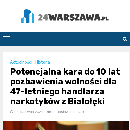
Skip
to
content
24Warszawa.pl
Aktualności
,
Historia
Potencjalna kara do 10 lat
pozbawienia wolności dla
47-letniego handlarza
narkotyków z Białołęki
24 czerwca 2024
Radosław Tomczak