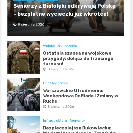
Seniorzy z Białołęki odkrywają Polskę
– bezpłatne wycieczki już wkrótce!
8 sierpnia 2026
Wojsko
Wydarzenia
Ostatnia szansa na wojskowe
przygody: dołącz do trzeciego
turnusu!
8 sierpnia 2026
Uncategorized
Warszawskie Utrudnienia:
Weekendowa Defilada i Zmiany w
Ruchu
8 sierpnia 2026
Infrastruktura
Remonty
Bezpieczniejsza Bukowiecka: