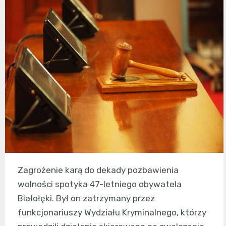
Zagrożenie karą do dekady pozbawienia
wolności spotyka 47-letniego obywatela
Białołęki. Był on zatrzymany przez
funkcjonariuszy Wydziału Kryminalnego, którzy