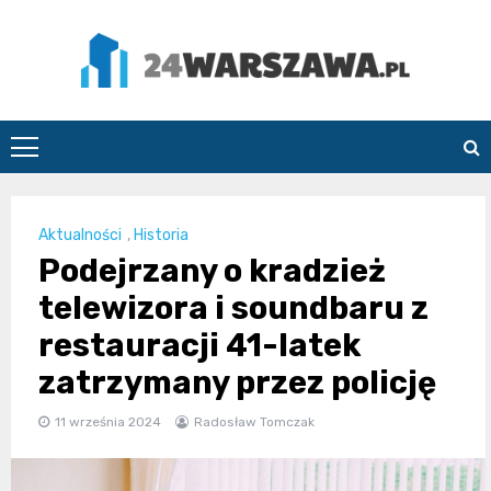
Skip
to
content
24Warszawa.pl
Aktualności
,
Historia
Podejrzany o kradzież
telewizora i soundbaru z
restauracji 41-latek
zatrzymany przez policję
11 września 2024
Radosław Tomczak