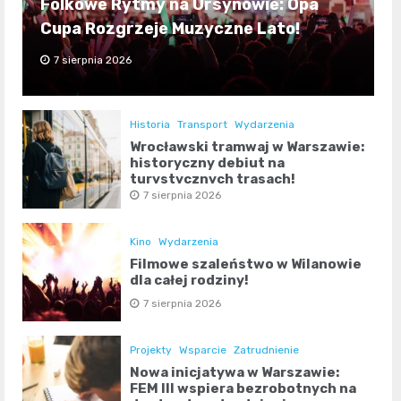
Folkowe Rytmy na Ursynowie: Opa
Cupa Rozgrzeje Muzyczne Lato!
7 sierpnia 2026
Historia
Transport
Wydarzenia
Wrocławski tramwaj w Warszawie:
historyczny debiut na
turystycznych trasach!
7 sierpnia 2026
Kino
Wydarzenia
Filmowe szaleństwo w Wilanowie
dla całej rodziny!
7 sierpnia 2026
Projekty
Wsparcie
Zatrudnienie
Nowa inicjatywa w Warszawie:
FEM III wspiera bezrobotnych na