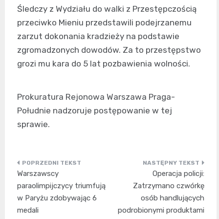
Śledczy z Wydziału do walki z Przestępczością
przeciwko Mieniu przedstawili podejrzanemu
zarzut dokonania kradzieży na podstawie
zgromadzonych dowodów. Za to przestępstwo
grozi mu kara do 5 lat pozbawienia wolności.
Prokuratura Rejonowa Warszawa Praga-
Południe nadzoruje postępowanie w tej
sprawie.
Nawigacja
Warszawscy
Operacja policji:
wpisu
paraolimpijczycy triumfują
Zatrzymano czwórkę
w Paryżu zdobywając 6
osób handlujących
medali
podrobionymi produktami