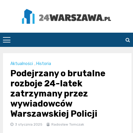
Skip
to
content
24Warszawa.pl
Aktualności
,
Historia
Podejrzany o brutalne
rozboje 24-latek
zatrzymany przez
wywiadowców
Warszawskiej Policji
3 stycznia 2025
Radosław Tomczak