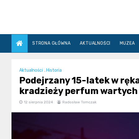
Skip
to
content
STRONA GŁÓWNA
AKTUALNOŚCI
MUZEA
Aktualności
,
Historia
Podejrzany 15-latek w ręka
kradzieży perfum wartych 
12 sierpnia 2024
Radosław Tomczak