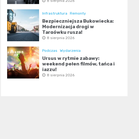
8 sierpnia 2026
Infrastruktura
Remonty
Bezpieczniejsza Bukowiecka:
Modernizacja drogi w
Targówku rusza!
8 sierpnia 2026
Podczas
Wydarzenia
Ursus w rytmie zabawy:
weekend pełen filmów, tańca i
jazzu!
8 sierpnia 2026