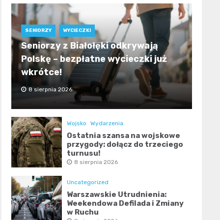
SENIORZY
WYCIECZKI
Seniorzy z Białołęki odkrywają
Polskę – bezpłatne wycieczki już
wkrótce!
8 sierpnia 2026
Wojsko
Wydarzenia
Ostatnia szansa na wojskowe
przygody: dołącz do trzeciego
turnusu!
8 sierpnia 2026
Uncategorized
Warszawskie Utrudnienia:
Weekendowa Defilada i Zmiany
w Ruchu