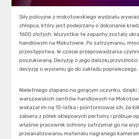
Siły policyjne z mokotowskiego wydziału wywi
chłopca, który jest podejrzany o dokonanie kra
1600 złotych. Wszystkie te zapachy zostały ukr
handlowym na Mokotowie. Po zatrzymaniu, młody
przestępstwa. W czasie przeprowadzania czynnoś
poszukiwaną. Decyzję o jego dalszej przyszłośc
decyzję o wysłaniu go do zakładu poprawczego.
Nieletniego złapano na gorącym uczynku, dzięki
warszawskich centrów handlowych na Mokotowie. 
wskazał im na 15-latka i poinformował ich, że k
zabiera z półek sklepowych perfumy i próbuje op
właśnie pracownik ochrony zatrzymał go na wyj
przeanalizowaniu materiału nagranego kamerami