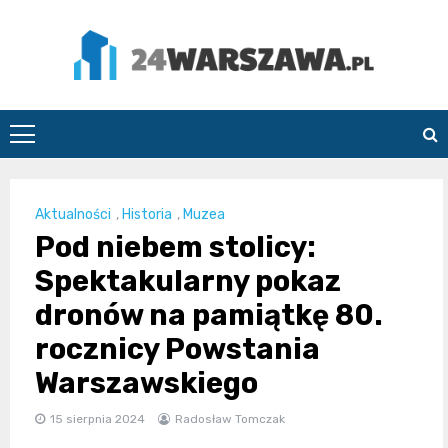
Skip
to
content
24Warszawa.pl
Aktualności
,
Historia
,
Muzea
Pod niebem stolicy:
Spektakularny pokaz
dronów na pamiątkę 80.
rocznicy Powstania
Warszawskiego
15 sierpnia 2024
Radosław Tomczak