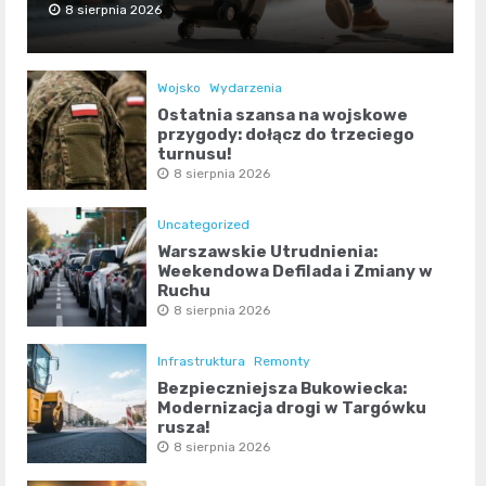
8 sierpnia 2026
Wojsko
Wydarzenia
Ostatnia szansa na wojskowe
przygody: dołącz do trzeciego
turnusu!
8 sierpnia 2026
Uncategorized
Warszawskie Utrudnienia:
Weekendowa Defilada i Zmiany w
Ruchu
8 sierpnia 2026
Infrastruktura
Remonty
Bezpieczniejsza Bukowiecka:
Modernizacja drogi w Targówku
rusza!
8 sierpnia 2026