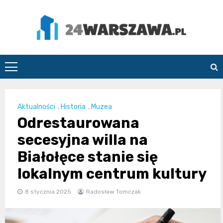
Skip
to
content
24Warszawa.pl
Aktualności
,
Historia
,
Muzea
Odrestaurowana
secesyjna willa na
Białołęce stanie się
lokalnym centrum kultury
8 stycznia 2025
Radosław Tomczak