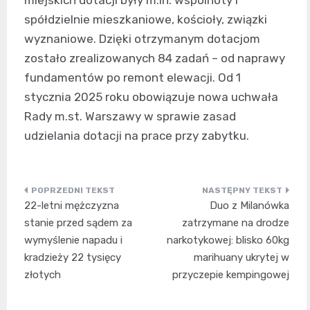
miejskich dotacji były m.in. wspólnoty i
spółdzielnie mieszkaniowe, kościoły, związki
wyznaniowe. Dzięki otrzymanym dotacjom
zostało zrealizowanych 84 zadań – od naprawy
fundamentów po remont elewacji. Od 1
stycznia 2025 roku obowiązuje nowa uchwała
Rady m.st. Warszawy w sprawie zasad
udzielania dotacji na prace przy zabytku.
Nawigacja
22-letni mężczyzna
Duo z Milanówka
wpisu
stanie przed sądem za
zatrzymane na drodze
wymyślenie napadu i
narkotykowej: blisko 60kg
kradzieży 22 tysięcy
marihuany ukrytej w
złotych
przyczepie kempingowej