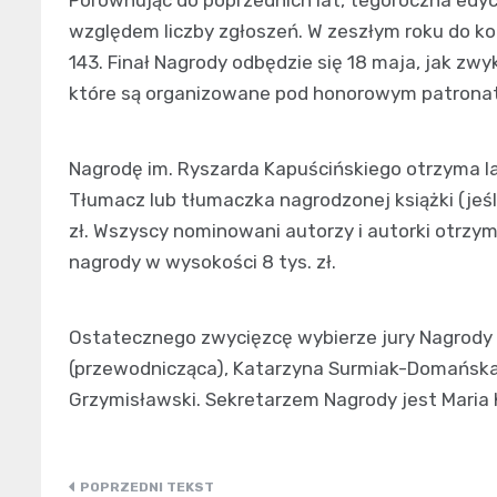
Porównując do poprzednich lat, tegoroczna edy
względem liczby zgłoszeń. W zeszłym roku do ko
143. Finał Nagrody odbędzie się 18 maja, jak z
które są organizowane pod honorowym patrona
Nagrodę im. Ryszarda Kapuścińskiego otrzyma lau
Tłumacz lub tłumaczka nagrodzonej książki (jeśli
zł. Wszyscy nominowani autorzy i autorki otrzyma
nagrody w wysokości 8 tys. zł.
Ostatecznego zwycięzcę wybierze jury Nagrody 
(przewodnicząca), Katarzyna Surmiak-Domańska,
Grzymisławski. Sekretarzem Nagrody jest Maria
Nawigacja