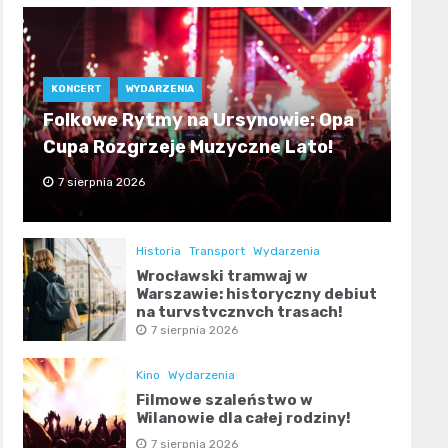
KONCERT
WYDARZENIA
Folkowe Rytmy na Ursynowie: Opa
Cupa Rozgrzeje Muzyczne Lato!
7 sierpnia 2026
Historia
Transport
Wydarzenia
Wrocławski tramwaj w
Warszawie: historyczny debiut
na turystycznych trasach!
7 sierpnia 2026
Kino
Wydarzenia
Filmowe szaleństwo w
Wilanowie dla całej rodziny!
7 sierpnia 2026