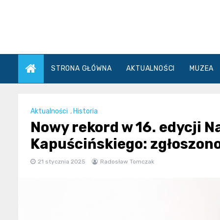
Skip
to
content
STRONA GŁÓWNA
AKTUALNOŚCI
MUZEA
Aktualności
,
Historia
Nowy rekord w 16. edycji 
Kapuścińskiego: zgłoszono
21 stycznia 2025
Radosław Tomczak