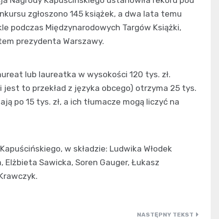
cja Nagrody Kapuścińskiego ustanowiła rekord pod
nkursu zgłoszono 145 książek, a dwa lata temu
wykle podczas Międzynarodowych Targów Książki,
tem prezydenta Warszawy.
reat lub laureatka w wysokości 120 tys. zł.
 jest to przekład z języka obcego) otrzyma 25 tys.
ją po 15 tys. zł, a ich tłumacze mogą liczyć na
Kapuścińskiego, w składzie: Ludwika Włodek
 Elżbieta Sawicka, Soren Gauger, Łukasz
 Krawczyk.