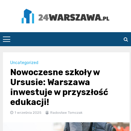
Skip
to
content
24Warszawa.pl
Uncategorized
Nowoczesne szkoły w
Ursusie: Warszawa
inwestuje w przyszłość
edukacji!
1 września 2025
Radosław Tomczak