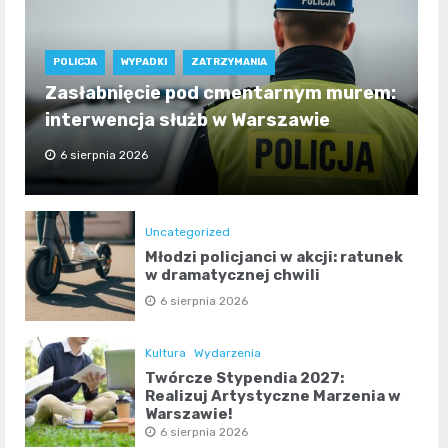
POLICJA
WYPADKI
ZATRZYMANIA
Zasłabnięcie pod cmentarnym murem:
interwencja służb w Warszawie
6 sierpnia 2026
Uncategorized
Młodzi policjanci w akcji: ratunek
w dramatycznej chwili
6 sierpnia 2026
Kultura
Wydarzenia
Twórcze Stypendia 2027:
Realizuj Artystyczne Marzenia w
Warszawie!
6 sierpnia 2026