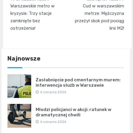
Nawigacja
Warszawskie metro w
Cud w warszawskim
wpisu
kryzysie: Trzy stacje
metrze: Mężczyzna
zamknięte bez
przeżył skok pod pociąg
ostrzeżenia!
linii M2!
Najnowsze
Zasłabnięcie pod cmentarnym murem:
interwencja służb w Warszawie
6 sierpnia 2026
Młodzi policjanci w akcji: ratunek w
dramatycznej chwili
6 sierpnia 2026