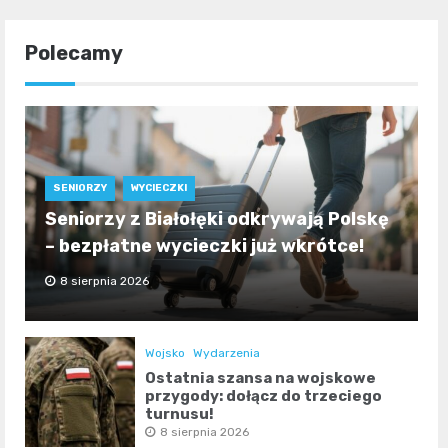
Polecamy
SENIORZY
WYCIECZKI
Seniorzy z Białołęki odkrywają Polskę
– bezpłatne wycieczki już wkrótce!
8 sierpnia 2026
Wojsko
Wydarzenia
Ostatnia szansa na wojskowe
przygody: dołącz do trzeciego
turnusu!
8 sierpnia 2026