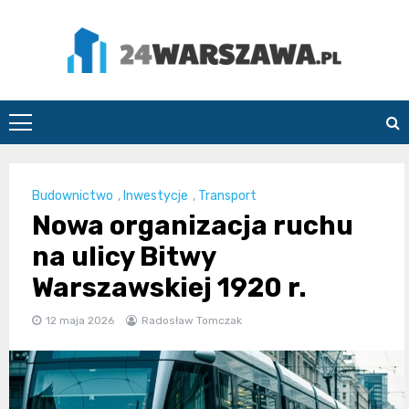
Skip
to
content
24Warszawa.pl
Budownictwo
,
Inwestycje
,
Transport
Nowa organizacja ruchu
na ulicy Bitwy
Warszawskiej 1920 r.
12 maja 2026
Radosław Tomczak