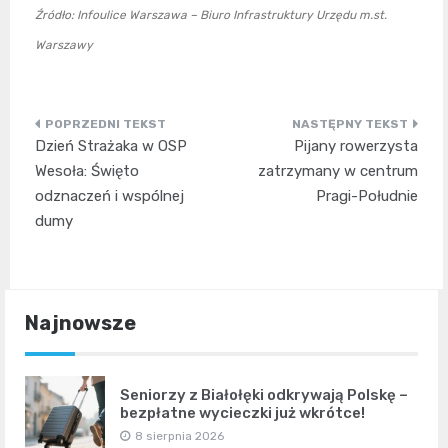
Źródło: Infoulice Warszawa – Biuro Infrastruktury Urzędu m.st.
Warszawy
Nawigacja
Dzień Strażaka w OSP
Pijany rowerzysta
wpisu
Wesoła: Święto
zatrzymany w centrum
odznaczeń i wspólnej
Pragi-Południe
dumy
Najnowsze
Seniorzy z Białołęki odkrywają Polskę –
bezpłatne wycieczki już wkrótce!
8 sierpnia 2026