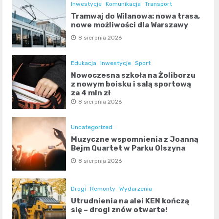
Inwestycje
Komunikacja
Transport
Tramwaj do Wilanowa: nowa trasa,
nowe możliwości dla Warszawy
8 sierpnia 2026
Edukacja
Inwestycje
Sport
Nowoczesna szkoła na Żoliborzu
z nowym boisku i salą sportową
za 4 mln zł
8 sierpnia 2026
Uncategorized
Muzyczne wspomnienia z Joanną
Bejm Quartet w Parku Olszyna
8 sierpnia 2026
Drogi
Remonty
Wydarzenia
Utrudnienia na alei KEN kończą
się – drogi znów otwarte!