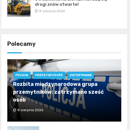
drogi znów otwarte!
8 sierpnia 2026
Polecamy
POLICJA
PRZESTĘPCZOŚĆ
ZATRZYMANIA
Rozbita międzynarodowa grupa
przemytników: zatrzymano sześć
osób
8 sierpnia 2026