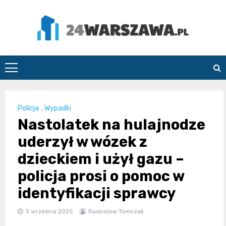
Skip
to
content
24Warszawa.pl
Policja
,
Wypadki
Nastolatek na hulajnodze
uderzył w wózek z
dzieckiem i użył gazu –
policja prosi o pomoc w
identyfikacji sprawcy
3 września 2025
Radosław Tomczak