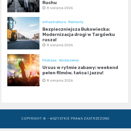
Ruchu
8 sierpnia 2026
Infrastruktura
Remonty
Bezpieczniejsza Bukowiecka:
Modernizacja drogi w Targówku
rusza!
8 sierpnia 2026
Podczas
Wydarzenia
Ursus w rytmie zabawy: weekend
pełen filmów, tańca i jazzu!
8 sierpnia 2026
COPYRIGHT © - WSZYSTKIE PRAWA ZASTRZEŻONE