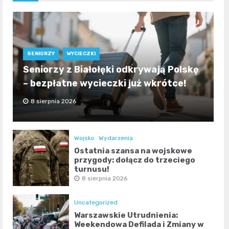
SENIORZY
WYCIECZKI
Seniorzy z Białołęki odkrywają Polskę
– bezpłatne wycieczki już wkrótce!
8 sierpnia 2026
Wojsko
Wydarzenia
Ostatnia szansa na wojskowe
przygody: dołącz do trzeciego
turnusu!
8 sierpnia 2026
Uncategorized
Warszawskie Utrudnienia:
Weekendowa Defilada i Zmiany w