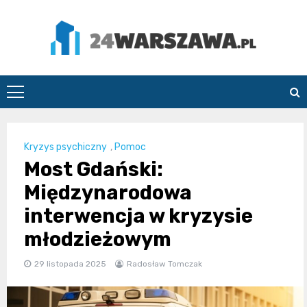
Skip
to
content
24Warszawa.pl
Kryzys psychiczny
,
Pomoc
Most Gdański:
Międzynarodowa
interwencja w kryzysie
młodzieżowym
29 listopada 2025
Radosław Tomczak