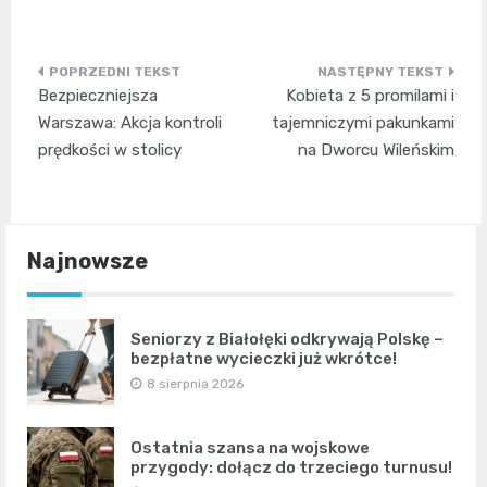
Nawigacja
Bezpieczniejsza
Kobieta z 5 promilami i
wpisu
Warszawa: Akcja kontroli
tajemniczymi pakunkami
prędkości w stolicy
na Dworcu Wileńskim
Najnowsze
Seniorzy z Białołęki odkrywają Polskę –
bezpłatne wycieczki już wkrótce!
8 sierpnia 2026
Ostatnia szansa na wojskowe
przygody: dołącz do trzeciego turnusu!