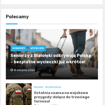
Polecamy
SENIORZY
WYCIECZKI
Seniorzy z Białołęki odkrywają Polskę
– bezpłatne wycieczki już wkrótce!
8 sierpnia 2026
Wojsko
Wydarzenia
Ostatnia szansa na wojskowe
przygody: dołącz do trzeciego
turnusu!