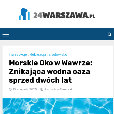
Skip
to
content
24Warszawa.pl
Inwestycje
,
Rekreacja
,
środowisko
Morskie Oko w Wawrze:
Znikająca wodna oaza
sprzed dwóch lat
19 sierpnia 2025
Radosław Tomczak