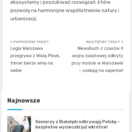
ekosystemy i poszukiwać rozwiązań, które
pozwolą na harmonijne współistnienie natury i
urbanizacji.
Nawigacja
Legia Warszawa
Niewybuch z czasów II
wpisu
przegrywa z Wisłą Płock,
wojny światowej odkryty
trener bierze winę na
przy moście w Warszawie
siebie
– czekają na saperów!
Najnowsze
Seniorzy z Białołęki odkrywają Polskę –
bezpłatne wycieczki już wkrótce!