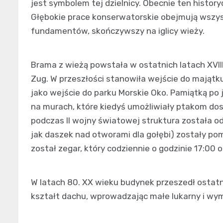
jest symbolem tej dzielnicy. Obecnie ten histo
Głębokie prace konserwatorskie obejmują wszys
fundamentów, skończywszy na iglicy wieży.
Brama z wieżą powstała w ostatnich latach XVII
Zug. W przeszłości stanowiła wejście do majątku
jako wejście do parku Morskie Oko. Pamiątką po
na murach, które kiedyś umożliwiały ptakom do
podczas II wojny światowej struktura została o
jak daszek nad otworami dla gołębi) zostały po
został zegar, który codziennie o godzinie 17:0
W latach 80. XX wieku budynek przeszedł osta
kształt dachu, wprowadzając małe lukarny i wym