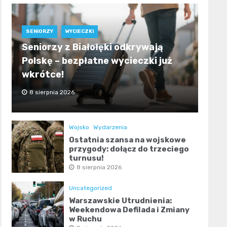
SENIORZY
WYCIECZKI
Seniorzy z Białołęki odkrywają
Polskę – bezpłatne wycieczki już
wkrótce!
8 sierpnia 2026
Wojsko
Wydarzenia
Ostatnia szansa na wojskowe
przygody: dołącz do trzeciego
turnusu!
8 sierpnia 2026
Uncategorized
Warszawskie Utrudnienia:
Weekendowa Defilada i Zmiany
w Ruchu