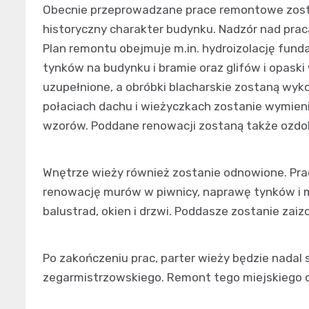
Obecnie przeprowadzane prace remontowe zost
historyczny charakter budynku. Nadzór nad pra
Plan remontu obejmuje m.in. hydroizolację fun
tynków na budynku i bramie oraz glifów i opask
uzupełnione, a obróbki blacharskie zostaną wyk
połaciach dachu i wieżyczkach zostanie wymien
wzorów. Poddane renowacji zostaną także ozdob
Wnętrze wieży również zostanie odnowione. Prac
renowację murów w piwnicy, naprawę tynków i 
balustrad, okien i drzwi. Poddasze zostanie zai
Po zakończeniu prac, parter wieży będzie nadal s
zegarmistrzowskiego. Remont tego miejskiego 