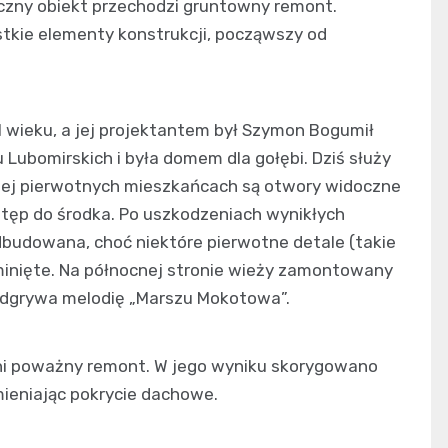
ryczny obiekt przechodzi gruntowny remont.
tkie elementy konstrukcji, począwszy od
I wieku, a jej projektantem był Szymon Bogumił
 Lubomirskich i była domem dla gołębi. Dziś służy
 jej pierwotnych mieszkańcach są otwory widoczne
stęp do środka. Po uszkodzeniach wynikłych
dbudowana, choć niektóre pierwotne detale (takie
minięte. Na północnej stronie wieży zamontowany
0 odgrywa melodię „Marszu Mokotowa”.
tni poważny remont. W jego wyniku skorygowano
ieniając pokrycie dachowe.