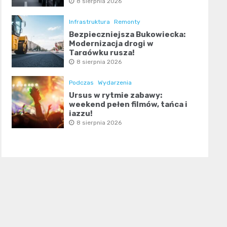
8 sierpnia 2026
Infrastruktura
Remonty
Bezpieczniejsza Bukowiecka:
Modernizacja drogi w
Targówku rusza!
8 sierpnia 2026
Podczas
Wydarzenia
Ursus w rytmie zabawy:
weekend pełen filmów, tańca i
jazzu!
8 sierpnia 2026