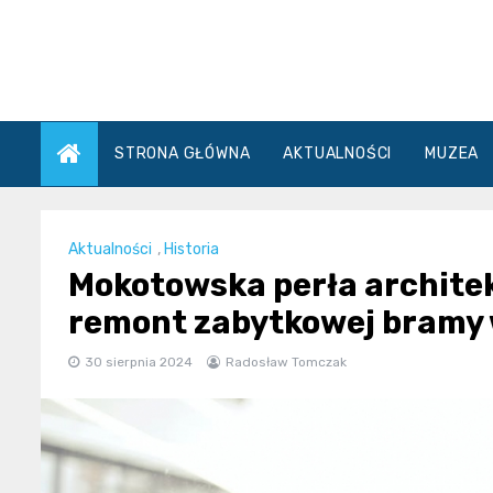
Skip
to
content
STRONA GŁÓWNA
AKTUALNOŚCI
MUZEA
Aktualności
,
Historia
Mokotowska perła architek
remont zabytkowej bramy 
30 sierpnia 2024
Radosław Tomczak