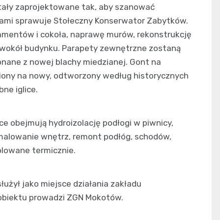
ały zaprojektowane tak, aby szanować
cami sprawuje Stołeczny Konserwator Zabytków.
damentów i cokoła, naprawę murów, rekonstrukcję
i wokół budynku. Parapety zewnętrzne zostaną
onane z nowej blachy miedzianej. Gont na
iony na nowy, odtworzony według historycznych
ne iglice.
e obejmują hydroizolację podłogi w piwnicy,
malowanie wnętrz, remont podłóg, schodów,
zolowane termicznie.
łużył jako miejsce działania zakładu
obiektu prowadzi ZGN Mokotów.