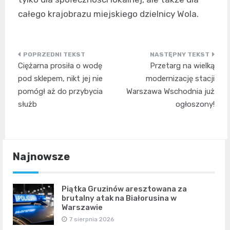
całego krajobrazu miejskiego dzielnicy Wola.
Nawigacja
Ciężarna prosiła o wodę
Przetarg na wielką
wpisu
pod sklepem, nikt jej nie
modernizację stacji
pomógł aż do przybycia
Warszawa Wschodnia już
służb
ogłoszony!
Najnowsze
Piątka Gruzinów aresztowana za
brutalny atak na Białorusina w
Warszawie
7 sierpnia 2026