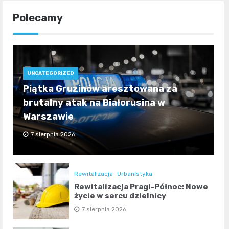
Polecamy
UNCATEGORIZED
Piątka Gruzinów aresztowana za
brutalny atak na Białorusina w
Warszawie
7 sierpnia 2026
Rewitalizacja
Urbanistyka
Rewitalizacja Pragi-Północ: Nowe
życie w sercu dzielnicy
7 sierpnia 2026