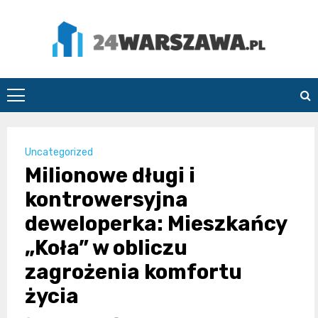
Skip
to
content
24Warszawa.pl
Uncategorized
Milionowe długi i
kontrowersyjna
deweloperka: Mieszkańcy
„Koła” w obliczu
zagrożenia komfortu
życia