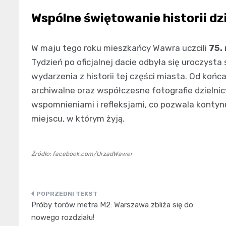
Wspólne świętowanie historii dz
W maju tego roku mieszkańcy Wawra uczcili
75.
Tydzień po oficjalnej dacie odbyła się uroczyst
wydarzenia z historii tej części miasta. Od końc
archiwalne oraz współczesne fotografie dzielnic
wspomnieniami i refleksjami, co pozwala konty
miejscu, w którym żyją.
Źródło: facebook.com/UrzadWawer
Nawigacja
Próby torów metra M2: Warszawa zbliża się do
wpisu
nowego rozdziału!