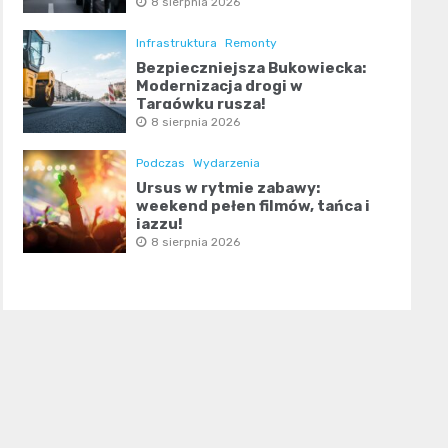
8 sierpnia 2026
Infrastruktura
Remonty
Bezpieczniejsza Bukowiecka:
Modernizacja drogi w
Targówku rusza!
8 sierpnia 2026
Podczas
Wydarzenia
Ursus w rytmie zabawy:
weekend pełen filmów, tańca i
jazzu!
8 sierpnia 2026