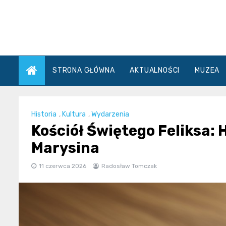
Skip
to
content
STRONA GŁÓWNA
AKTUALNOŚCI
MUZEA
Historia
,
Kultura
,
Wydarzenia
Kościół Świętego Feliksa: 
Marysina
11 czerwca 2026
Radosław Tomczak