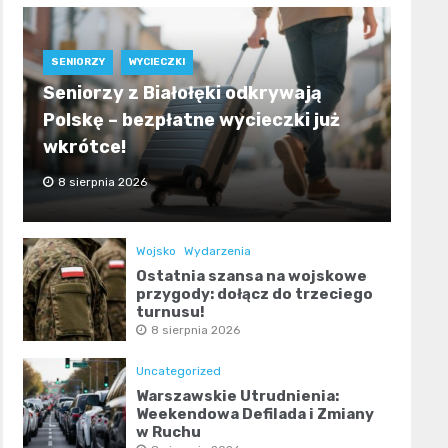
SENIORZY
WYCIECZKI
Seniorzy z Białołęki odkrywają
Polskę – bezpłatne wycieczki już
wkrótce!
8 sierpnia 2026
Wojsko
Wydarzenia
Ostatnia szansa na wojskowe
przygody: dołącz do trzeciego
turnusu!
8 sierpnia 2026
Uncategorized
Warszawskie Utrudnienia:
Weekendowa Defilada i Zmiany
w Ruchu