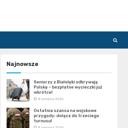
Najnowsze
Seniorzy z Białołęki odkrywają
Polskę – bezpłatne wycieczki już
wkrótce!
8 sierpnia 2026
Ostatnia szansa na wojskowe
przygody: dołącz do trzeciego
turnusu!
8 sierpnia 2026