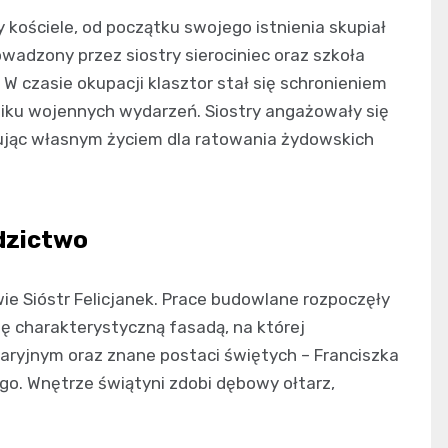
zy kościele, od początku swojego istnienia skupiał
rowadzony przez siostry sierociniec oraz szkoła
 W czasie okupacji klasztor stał się schronieniem
yniku wojennych wydarzeń. Siostry angażowały się
jąc własnym życiem dla ratowania żydowskich
edzictwo
wie Sióstr Felicjanek. Prace budowlane rozpoczęły
się charakterystyczną fasadą, na której
ryjnym oraz znane postaci świętych – Franciszka
go. Wnętrze świątyni zdobi dębowy ołtarz,