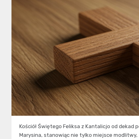
Kościół Świętego Feliksa z Kantalicjo od dekad
Marysina, stanowiąc nie tylko miejsce modlitwy, 