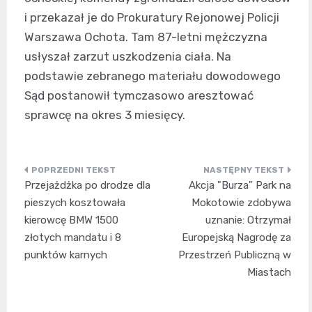
i przekazał je do Prokuratury Rejonowej Policji
Warszawa Ochota. Tam 87-letni mężczyzna
usłyszał zarzut uszkodzenia ciała. Na
podstawie zebranego materiału dowodowego
Sąd postanowił tymczasowo aresztować
sprawcę na okres 3 miesięcy.
Nawigacja
Przejażdżka po drodze dla
Akcja "Burza" Park na
wpisu
pieszych kosztowała
Mokotowie zdobywa
kierowcę BMW 1500
uznanie: Otrzymał
złotych mandatu i 8
Europejską Nagrodę za
punktów karnych
Przestrzeń Publiczną w
Miastach