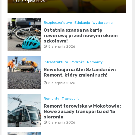
5 sierpnia 2026
Bezpieczeństwo
Edukacja
Wydarzenia
Ostatnia szansa na kartę
rowerową przed nowym rokiem
szkolnym!
5 sierpnia 2026
Infrastruktura
Podróże
Remonty
Rewolucja na Alei Sztandarów:
Remont, który zmieni ruch!
5 sierpnia 2026
Remonty
Transport
Remont torowiska w Mokotowie:
Nowe zasady transportu od 15
sierpnia
5 sierpnia 2026