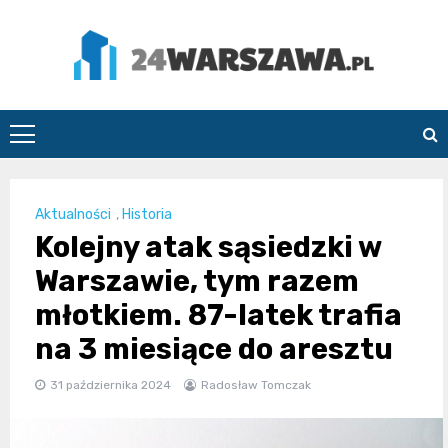
Skip
to
content
24Warszawa.pl
Aktualności
,
Historia
Kolejny atak sąsiedzki w
Warszawie, tym razem
młotkiem. 87-latek trafia
na 3 miesiące do aresztu
31 października 2024
Radosław Tomczak