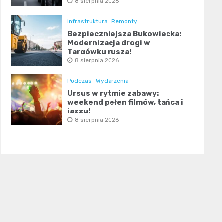
8 sierpnia 2026
Infrastruktura
Remonty
Bezpieczniejsza Bukowiecka:
Modernizacja drogi w
Targówku rusza!
8 sierpnia 2026
Podczas
Wydarzenia
Ursus w rytmie zabawy:
weekend pełen filmów, tańca i
jazzu!
8 sierpnia 2026