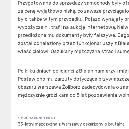
Przygotowane do sprzedaży samochody były ofe
za cenę wyjątkowo niską, co zawsze przyciągał
było także w tym przypadku. Pojazd wynajęty p
wypożyczalni, trafił na aukcję internetową. Nai
przedłożone mu dokumenty były fałszywe. Jego 
został odnaleziony przez funkcjonariuszy z Biał
właścicielowi. Oszukany mężczyzna stracił sumę
Po kilku dniach policjanci z Bielan namierzyli mi
Postawiono mu zarzuty dotyczące przywłaszcze
obszaru Warszawa Żoliborz zadecydowała o zast
mężczyźnie grozi kara do 5 lat pozbawienia woln
Nawigacja
35-letni mężczyzna z Warszawy oskarżony o brutalne