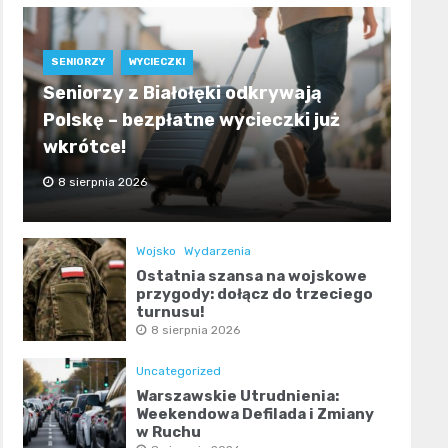
SENIORZY
WYCIECZKI
Seniorzy z Białołęki odkrywają
Polskę – bezpłatne wycieczki już
wkrótce!
8 sierpnia 2026
Wojsko
Wydarzenia
Ostatnia szansa na wojskowe
przygody: dołącz do trzeciego
turnusu!
8 sierpnia 2026
Uncategorized
Warszawskie Utrudnienia:
Weekendowa Defilada i Zmiany
w Ruchu