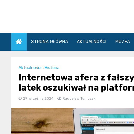
Skip
to
content
STRONA GŁÓWNA
AKTUALNOŚCI
MUZEA
Aktualności
,
Historia
Internetowa afera z fałs
latek oszukiwał na platf
29 września 2024
Radosław Tomczak