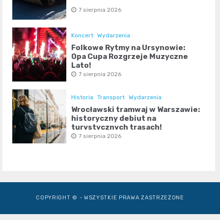
7 sierpnia 2026
Koncert
Wydarzenia
Folkowe Rytmy na Ursynowie:
Opa Cupa Rozgrzeje Muzyczne
Lato!
7 sierpnia 2026
Historia
Transport
Wydarzenia
Wrocławski tramwaj w Warszawie:
historyczny debiut na
turystycznych trasach!
7 sierpnia 2026
COPYRIGHT © - WSZYSTKIE PRAWA ZASTRZEŻONE