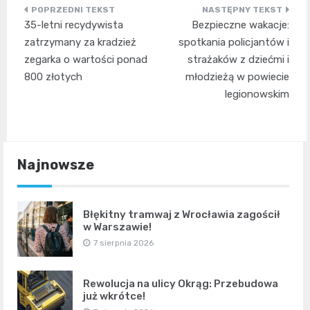
Nawigacja
35-letni recydywista
Bezpieczne wakacje:
wpisu
zatrzymany za kradzież
spotkania policjantów i
zegarka o wartości ponad
strażaków z dziećmi i
800 złotych
młodzieżą w powiecie
legionowskim
Najnowsze
Błękitny tramwaj z Wrocławia zagościł
w Warszawie!
7 sierpnia 2026
Rewolucja na ulicy Okrąg: Przebudowa
już wkrótce!