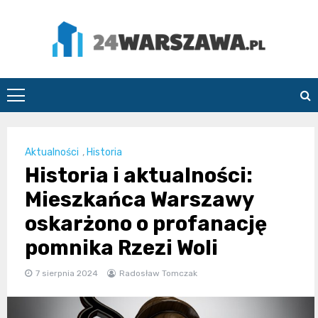
Skip
to
content
24Warszawa.pl
Aktualności
,
Historia
Historia i aktualności:
Mieszkańca Warszawy
oskarżono o profanację
pomnika Rzezi Woli
7 sierpnia 2024
Radosław Tomczak