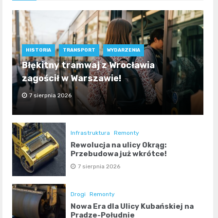
HISTORIA
TRANSPORT
WYDARZENIA
Błękitny tramwaj z Wrocławia
zagościł w Warszawie!
7 sierpnia 2026
Infrastruktura
Remonty
Rewolucja na ulicy Okrąg:
Przebudowa już wkrótce!
7 sierpnia 2026
Drogi
Remonty
Nowa Era dla Ulicy Kubańskiej na
Pradze-Południe