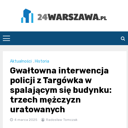
Skip
to
content
24Warszawa.pl
Aktualności
,
Historia
Gwałtowna interwencja
policji z Targówka w
spalającym się budynku:
trzech mężczyzn
uratowanych
4 marca 2025
Radosław Tomczak