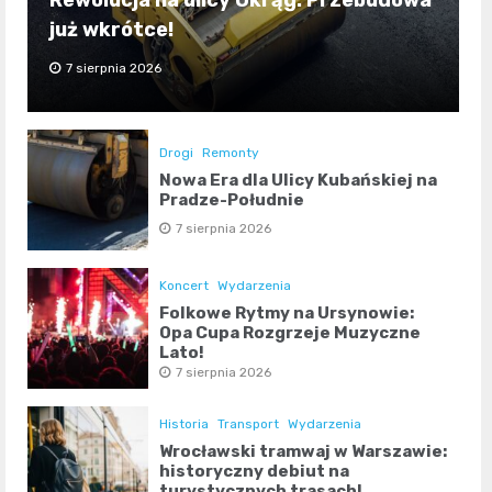
już wkrótce!
7 sierpnia 2026
Drogi
Remonty
Nowa Era dla Ulicy Kubańskiej na
Pradze-Południe
7 sierpnia 2026
Koncert
Wydarzenia
Folkowe Rytmy na Ursynowie:
Opa Cupa Rozgrzeje Muzyczne
Lato!
7 sierpnia 2026
Historia
Transport
Wydarzenia
Wrocławski tramwaj w Warszawie:
historyczny debiut na
turystycznych trasach!