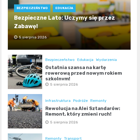
BEZPIECZEŃSTWO
EDUKACJA
Bezpieczne Lato: Uczymy się przez
Zabawę!
5 sierpnia 2026
Bezpieczeństwo
Edukacja
Wydarzenia
Ostatnia szansa na kartę
rowerową przed nowym rokiem
szkolnym!
5 sierpnia 2026
Infrastruktura
Podróże
Remonty
Rewolucja na Alei Sztandarów:
Remont, który zmieni ruch!
5 sierpnia 2026
Remonty
Transport