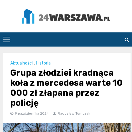
Skip
to
content
24Warszawa.pl
Aktualności
,
Historia
Grupa złodziei kradnąca
koła z mercedesa warte 10
000 zł złapana przez
policję
9 października 2024
Radosław Tomczak