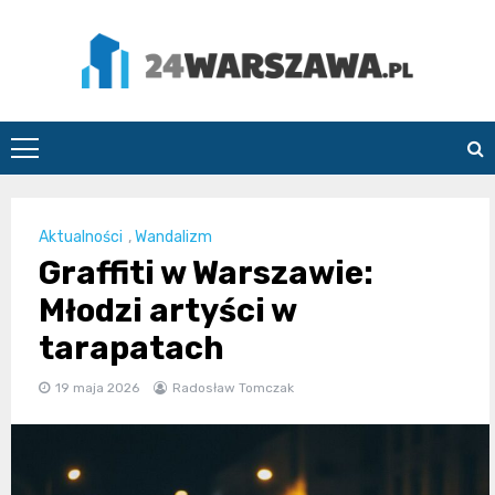
Skip
to
content
24Warszawa.pl
Aktualności
,
Wandalizm
Graffiti w Warszawie:
Młodzi artyści w
tarapatach
19 maja 2026
Radosław Tomczak