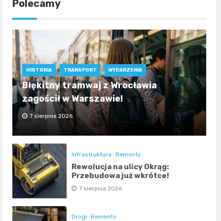
Polecamy
HISTORIA
TRANSPORT
WYDARZENIA
Błękitny tramwaj z Wrocławia
zagościł w Warszawie!
7 sierpnia 2026
Infrastruktura
Remonty
Rewolucja na ulicy Okrąg:
Przebudowa już wkrótce!
7 sierpnia 2026
Drogi
Remonty