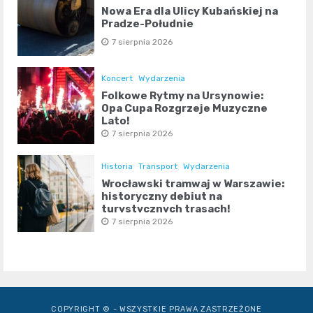
Nowa Era dla Ulicy Kubańskiej na
Pradze-Południe
7 sierpnia 2026
Koncert
Wydarzenia
Folkowe Rytmy na Ursynowie:
Opa Cupa Rozgrzeje Muzyczne
Lato!
7 sierpnia 2026
Historia
Transport
Wydarzenia
Wrocławski tramwaj w Warszawie:
historyczny debiut na
turystycznych trasach!
7 sierpnia 2026
COPYRIGHT © - WSZYSTKIE PRAWA ZASTRZEŻONE