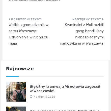
Nawigacja
Wielkie zgromadzenie w
Kryminalni z Woli rozbili
wpisu
sercu Warszawy:
gang handlujący
Utrudnienia w ruchu 20
niebezpiecznymi
maja
narkotykami w Warszawie
Najnowsze
Błękitny tramwaj z Wrocławia zagościł
w Warszawie!
7 sierpnia 2026