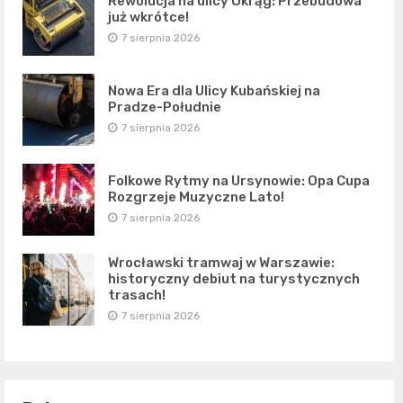
Rewolucja na ulicy Okrąg: Przebudowa
już wkrótce!
7 sierpnia 2026
Nowa Era dla Ulicy Kubańskiej na
Pradze-Południe
7 sierpnia 2026
Folkowe Rytmy na Ursynowie: Opa Cupa
Rozgrzeje Muzyczne Lato!
7 sierpnia 2026
Wrocławski tramwaj w Warszawie:
historyczny debiut na turystycznych
trasach!
7 sierpnia 2026