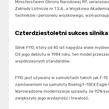
Ministerstwem Obrony Narodowej RP, serwisowa
Zakłady Lotnicze nr 1 S.A., a Wojskowa Akadem
techników i personelu wojskowego, wzmacniając
Czterdziestoletni sukces silnika
Silnik F110, który od 40 lat napędza wiele myśli
Od jego debiutu w 1984 roku, ten model przesze
współczesnych standardów.
F110 jest używany w samolotach takich jak F-15 
zamówieniom na samoloty Boeing F-15EX Eagle II
Wprowadzone modernizacje sprawiły, że 92% kom
zwiększyło jego wydajność i trwałość.