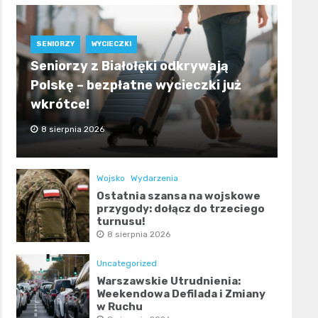
SENIORZY
WYCIECZKI
Seniorzy z Białołęki odkrywają
Polskę – bezpłatne wycieczki już
wkrótce!
8 sierpnia 2026
Wojsko
Wydarzenia
Ostatnia szansa na wojskowe
przygody: dołącz do trzeciego
turnusu!
8 sierpnia 2026
Uncategorized
Warszawskie Utrudnienia:
Weekendowa Defilada i Zmiany
w Ruchu