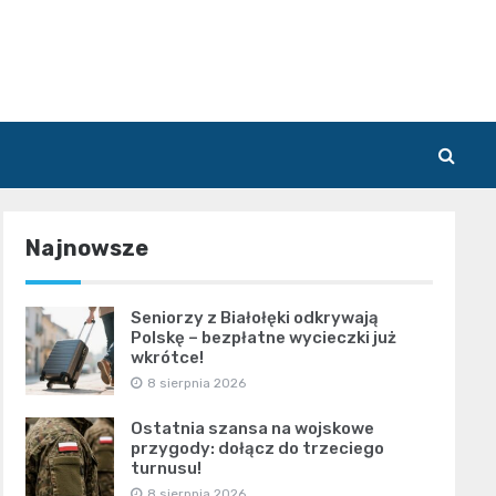
Najnowsze
Seniorzy z Białołęki odkrywają
Polskę – bezpłatne wycieczki już
wkrótce!
8 sierpnia 2026
Ostatnia szansa na wojskowe
przygody: dołącz do trzeciego
turnusu!
8 sierpnia 2026