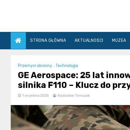
Skip
to
content
STRONA GŁÓWNA
AKTUALNOŚCI
MUZEA
Przemysł obronny
,
Technologia
GE Aerospace: 25 lat innow
silnika F110 – Klucz do prz
1 września 2025
Radosław Tomczak