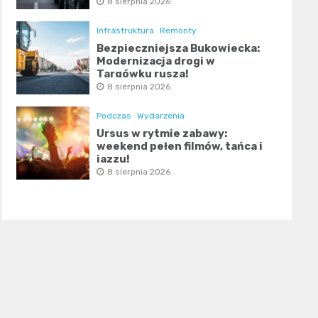
8 sierpnia 2026
Infrastruktura
Remonty
Bezpieczniejsza Bukowiecka:
Modernizacja drogi w
Targówku rusza!
8 sierpnia 2026
Podczas
Wydarzenia
Ursus w rytmie zabawy:
weekend pełen filmów, tańca i
jazzu!
8 sierpnia 2026