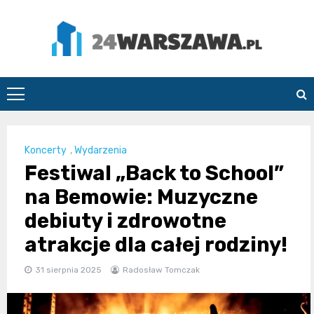
Skip
to
content
24Warszawa.pl
Koncerty
,
Wydarzenia
Festiwal „Back to School”
na Bemowie: Muzyczne
debiuty i zdrowotne
atrakcje dla całej rodziny!
31 sierpnia 2025
Radosław Tomczak