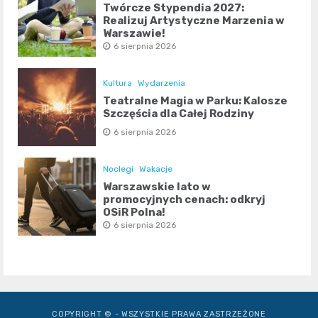
Twórcze Stypendia 2027:
Realizuj Artystyczne Marzenia w
Warszawie!
6 sierpnia 2026
Kultura
Wydarzenia
Teatralne Magia w Parku: Kalosze
Szczęścia dla Całej Rodziny
6 sierpnia 2026
Noclegi
Wakacje
Warszawskie lato w
promocyjnych cenach: odkryj
OSiR Polna!
6 sierpnia 2026
COPYRIGHT © - WSZYSTKIE PRAWA ZASTRZEŻONE