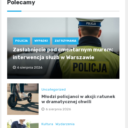
Polecamy
POLICJA
WYPADKI
ZATRZYMANIA
Zasłabnięcie pod cmentarnym murem:
interwencja służb w Warszawie
6 sierpnia 2026
Uncategorized
Młodzi policjanci w akcji: ratunek
w dramatycznej chwili
6 sierpnia 2026
Kultura
Wydarzenia