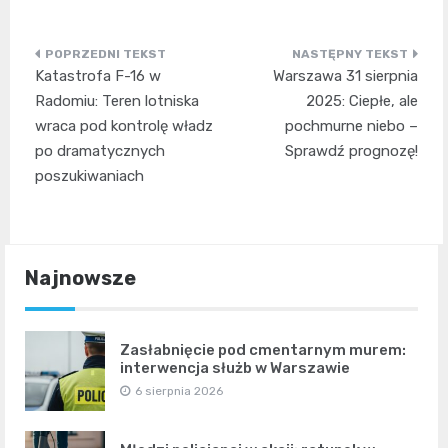
Nawigacja
Katastrofa F-16 w
Warszawa 31 sierpnia
wpisu
Radomiu: Teren lotniska
2025: Ciepłe, ale
wraca pod kontrolę władz
pochmurne niebo –
po dramatycznych
Sprawdź prognozę!
poszukiwaniach
Najnowsze
Zasłabnięcie pod cmentarnym murem:
interwencja służb w Warszawie
6 sierpnia 2026