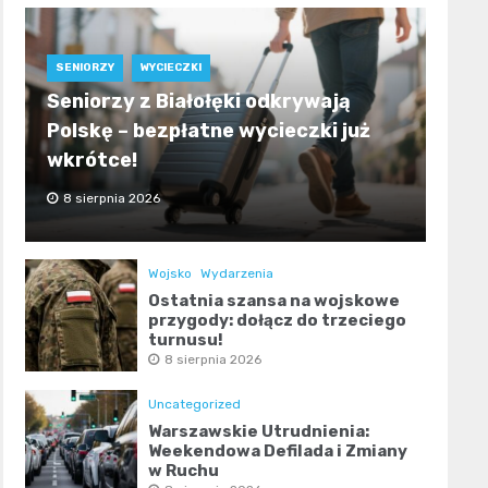
SENIORZY
WYCIECZKI
Seniorzy z Białołęki odkrywają
Polskę – bezpłatne wycieczki już
wkrótce!
8 sierpnia 2026
Wojsko
Wydarzenia
Ostatnia szansa na wojskowe
przygody: dołącz do trzeciego
turnusu!
8 sierpnia 2026
Uncategorized
Warszawskie Utrudnienia:
Weekendowa Defilada i Zmiany
w Ruchu