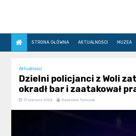
Skip
to
content
STRONA GŁÓWNA
AKTUALNOŚCI
MUZEA
Aktualności
Dzielni policjanci z Woli za
okradł bar i zaatakował p
17 czerwca 2024
Radosław Tomczak