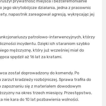
ruszył prywatność miejsca i bezceremonialnie
 jego skrytobójcze działania, jedna z pracownic
ty, napastnik zareagował agresją, wykręcając jej
funkcjonariuszy patrolowo-interwencyjnych, którzy
liczności incydentu. Dzięki ich staraniom szybko
iego mężczyznę, który już wcześniej miał do
ępca spędził aż 16 lat za kratami.
awca został doprowadzony do komendy. Po
arzut kradzieży rozbójniczej. Sprawa trafiła do
po zapoznaniu się z materiałem dowodowym
zyzny na okres trzech miesięcy. Przestępstwo,
 za nie kara do 10 lat pozbawienia wolności.