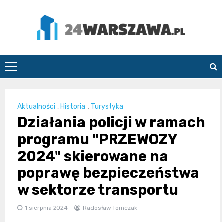
Skip
to
content
24Warszawa.pl
Aktualności
,
Historia
,
Turystyka
Działania policji w ramach
programu "PRZEWOZY
2024" skierowane na
poprawę bezpieczeństwa
w sektorze transportu
1 sierpnia 2024
Radosław Tomczak