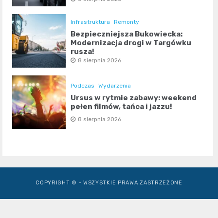
Infrastruktura
Remonty
Bezpieczniejsza Bukowiecka:
Modernizacja drogi w Targówku
rusza!
8 sierpnia 2026
Podczas
Wydarzenia
Ursus w rytmie zabawy: weekend
pełen filmów, tańca i jazzu!
8 sierpnia 2026
COPYRIGHT © - WSZYSTKIE PRAWA ZASTRZEŻONE