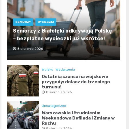
SENIORZY
WYCIECZKI
Seniorzy z Białołęki odkrywają Polskę
– bezpłatne wycieczki już wkrótce!
8 sierpnia 2026
Wojsko
Wydarzenia
Ostatnia szansa na wojskowe
przygody: dołącz do trzeciego
turnusu!
8 sierpnia 2026
Uncategorized
Warszawskie Utrudnienia:
Weekendowa Defilada i Zmiany w
Ruchu
8 sierpnia 2026