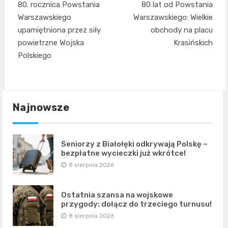
80. rocznica Powstania
80 lat od Powstania
wpisu
Warszawskiego
Warszawskiego: Wielkie
upamiętniona przez siły
obchody na placu
powietrzne Wojska
Krasińskich
Polskiego
Najnowsze
Seniorzy z Białołęki odkrywają Polskę –
bezpłatne wycieczki już wkrótce!
8 sierpnia 2026
Ostatnia szansa na wojskowe
przygody: dołącz do trzeciego turnusu!
8 sierpnia 2026