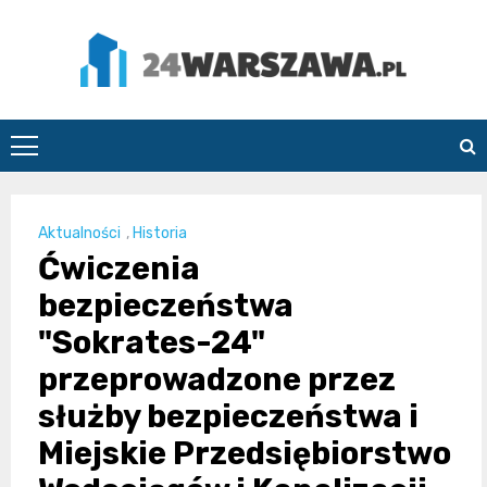
Skip
to
content
24Warszawa.pl
Aktualności
,
Historia
Ćwiczenia
bezpieczeństwa
"Sokrates-24"
przeprowadzone przez
służby bezpieczeństwa i
Miejskie Przedsiębiorstwo