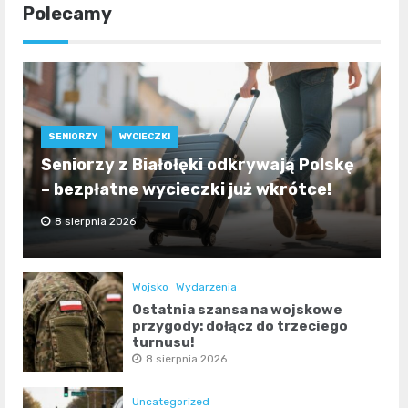
Polecamy
SENIORZY
WYCIECZKI
Seniorzy z Białołęki odkrywają Polskę
– bezpłatne wycieczki już wkrótce!
8 sierpnia 2026
Wojsko
Wydarzenia
Ostatnia szansa na wojskowe
przygody: dołącz do trzeciego
turnusu!
8 sierpnia 2026
Uncategorized