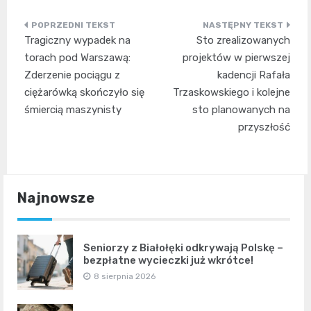
Nawigacja
Tragiczny wypadek na
Sto zrealizowanych
wpisu
torach pod Warszawą:
projektów w pierwszej
Zderzenie pociągu z
kadencji Rafała
ciężarówką skończyło się
Trzaskowskiego i kolejne
śmiercią maszynisty
sto planowanych na
przyszłość
Najnowsze
Seniorzy z Białołęki odkrywają Polskę –
bezpłatne wycieczki już wkrótce!
8 sierpnia 2026