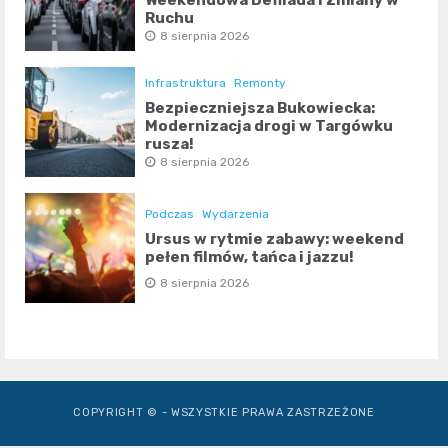
Weekendowa Defilada i Zmiany w
Ruchu
8 sierpnia 2026
Infrastruktura
Remonty
Bezpieczniejsza Bukowiecka:
Modernizacja drogi w Targówku
rusza!
8 sierpnia 2026
Podczas
Wydarzenia
Ursus w rytmie zabawy: weekend
pełen filmów, tańca i jazzu!
8 sierpnia 2026
COPYRIGHT © - WSZYSTKIE PRAWA ZASTRZEŻONE