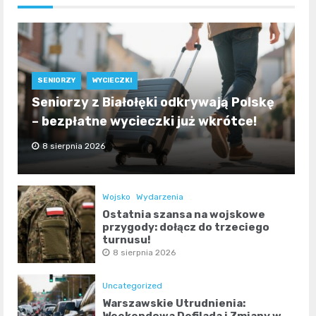
SENIORZY
WYCIECZKI
Seniorzy z Białołęki odkrywają Polskę
– bezpłatne wycieczki już wkrótce!
8 sierpnia 2026
Wojsko
Wydarzenia
Ostatnia szansa na wojskowe
przygody: dołącz do trzeciego
turnusu!
8 sierpnia 2026
Uncategorized
Warszawskie Utrudnienia: