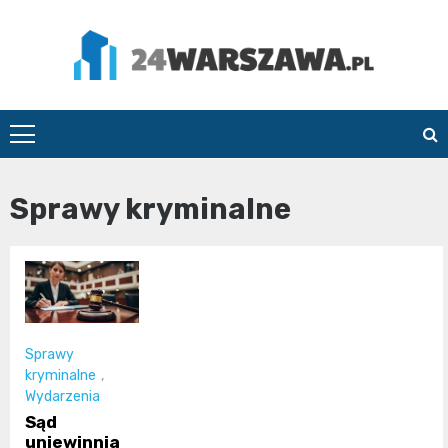
Skip
to
content
24Warszawa.pl
Sprawy kryminalne
Sprawy
kryminalne
,
Wydarzenia
Sąd
uniewinnia