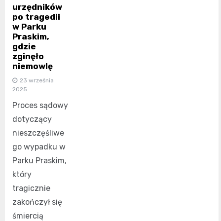
urzędników
po tragedii
w Parku
Praskim,
gdzie
zginęło
niemowlę
23 września
2025
Proces sądowy
dotyczący
nieszczęśliwe
go wypadku w
Parku Praskim,
który
tragicznie
zakończył się
śmiercią