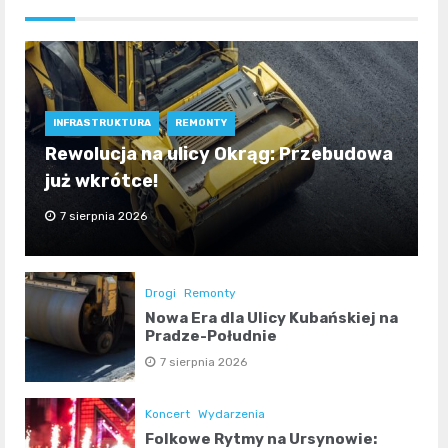
INFRASTRUKTURA
REMONTY
Rewolucja na ulicy Okrąg: Przebudowa
już wkrótce!
7 sierpnia 2026
Drogi
Remonty
Nowa Era dla Ulicy Kubańskiej na
Pradze-Południe
7 sierpnia 2026
Koncert
Wydarzenia
Folkowe Rytmy na Ursynowie: