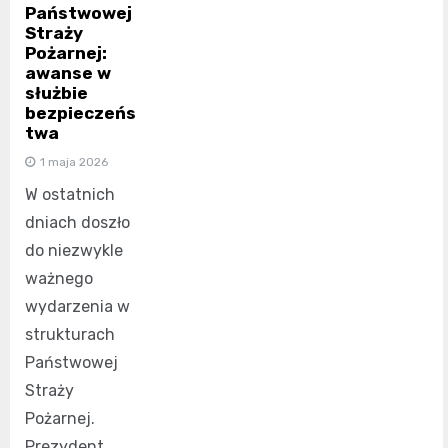
Państwowej
Straży
Pożarnej:
awanse w
służbie
bezpieczeńs
twa
1 maja 2026
W ostatnich
dniach doszło
do niezwykle
ważnego
wydarzenia w
strukturach
Państwowej
Straży
Pożarnej.
Prezydent