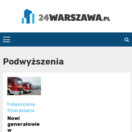
Skip
to
content
24Warszawa.pl
Podwyższenia
Podwyższenia
,
Straż pożarna
Nowi
generałowie
w