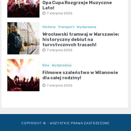
Opa Cupa Rozgrzeje Muzyczne
Lato!
7 sierpnia 2026
Historia
Transport
Wydarzenia
Wrocławski tramwaj w Warszawie:
historyczny debiut na
turystycznych trasach!
7 sierpnia 2026
Kino
Wydarzenia
Filmowe szaleństwo w Wilanowie
dla całej rodziny!
7 sierpnia 2026
COPYRIGHT © - WSZYSTKIE PRAWA ZASTRZEŻONE