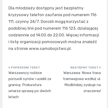
Dla młodzieży dostępny jest bezpłatny
kryzysowy telefon zaufania pod numerem 116
111, czynny 24/7. Dorośli mogą korzystać z
podobnej linii pod numerem 116 123, działającej
codziennie od 14:00 do 22:00. Więcej informacji
i listę organizacji pomocowych można znaleźć
na stronie www.samobojstwo.pl.
Nawigacja
Warszawscy rodzice
Warszawa: Nowa trasa
wpisu
porzucili synów i uciekli za
tramwajowa wzdłuż ul.
granicę. Prokuratura
Modlińskiej zyskuje na
umarza sprawę po dwóch
znaczeniu!
latach