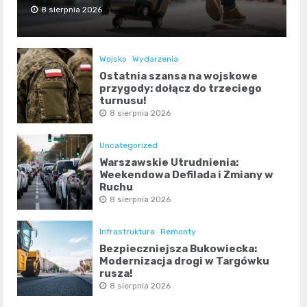
8 sierpnia 2026
Wojsko
Wydarzenia
Ostatnia szansa na wojskowe
przygody: dołącz do trzeciego
turnusu!
8 sierpnia 2026
Uncategorized
Warszawskie Utrudnienia:
Weekendowa Defilada i Zmiany w
Ruchu
8 sierpnia 2026
Infrastruktura
Remonty
Bezpieczniejsza Bukowiecka:
Modernizacja drogi w Targówku
rusza!
8 sierpnia 2026