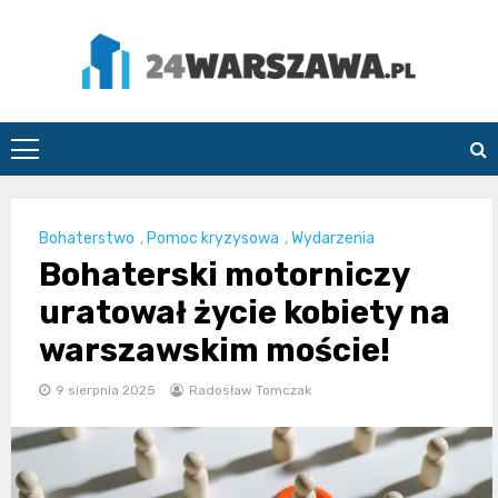
Skip
to
content
24Warszawa.pl
Bohaterstwo
,
Pomoc kryzysowa
,
Wydarzenia
Bohaterski motorniczy
uratował życie kobiety na
warszawskim moście!
9 sierpnia 2025
Radosław Tomczak