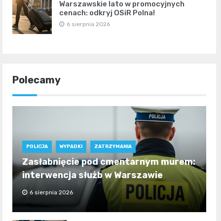
Warszawskie lato w promocyjnych
cenach: odkryj OSiR Polna!
6 sierpnia 2026
Polecamy
POLICJA
WYPADKI
ZATRZYMANIA
Zasłabnięcie pod cmentarnym murem:
interwencja służb w Warszawie
6 sierpnia 2026