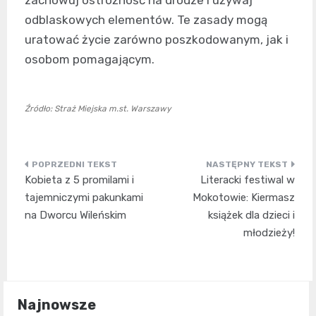
zachowuj ostrożność na drodze i używaj
odblaskowych elementów. Te zasady mogą
uratować życie zarówno poszkodowanym, jak i
osobom pomagającym.
Źródło: Straż Miejska m.st. Warszawy
Nawigacja
Kobieta z 5 promilami i
Literacki festiwal w
wpisu
tajemniczymi pakunkami
Mokotowie: Kiermasz
na Dworcu Wileńskim
książek dla dzieci i
młodzieży!
Najnowsze