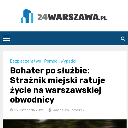
Skip
to
content
24Warszawa.pl
Bezpieczeństwo
,
Pomoc
,
Wypadki
Bohater po służbie:
Strażnik miejski ratuje
życie na warszawskiej
obwodnicy
29 listopada 2025
Radosław Tomczak