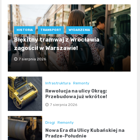
HISTORIA
TRANSPORT
WYDARZENIA
Błękitny tramwaj z Wrocławia
zagościł w Warszawie!
7 sierpnia 2026
Infrastruktura
Remonty
Rewolucja na ulicy Okrąg:
Przebudowa już wkrótce!
7 sierpnia 2026
Drogi
Remonty
Nowa Era dla Ulicy Kubańskiej na
Pradze-Południe