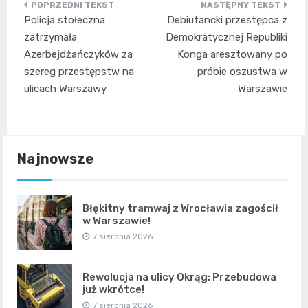
Nawigacja
Policja stołeczna
Debiutancki przestępca z
wpisu
zatrzymała
Demokratycznej Republiki
Azerbejdżańczyków za
Konga aresztowany po
szereg przestępstw na
próbie oszustwa w
ulicach Warszawy
Warszawie
Najnowsze
Błękitny tramwaj z Wrocławia zagościł
w Warszawie!
7 sierpnia 2026
Rewolucja na ulicy Okrąg: Przebudowa
już wkrótce!
7 sierpnia 2026