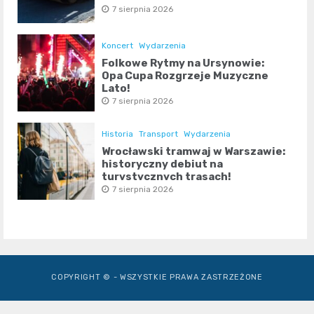
7 sierpnia 2026
Koncert
Wydarzenia
Folkowe Rytmy na Ursynowie:
Opa Cupa Rozgrzeje Muzyczne
Lato!
7 sierpnia 2026
Historia
Transport
Wydarzenia
Wrocławski tramwaj w Warszawie:
historyczny debiut na
turystycznych trasach!
7 sierpnia 2026
COPYRIGHT © - WSZYSTKIE PRAWA ZASTRZEŻONE