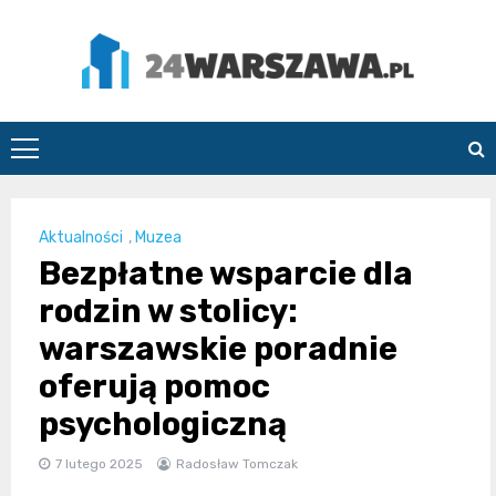
Skip
to
content
24Warszawa.pl
Aktualności
,
Muzea
Bezpłatne wsparcie dla
rodzin w stolicy:
warszawskie poradnie
oferują pomoc
psychologiczną
7 lutego 2025
Radosław Tomczak