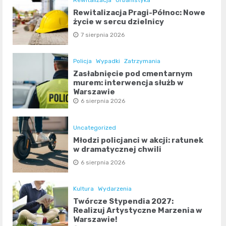
Rewitalizacja
Urbanistyka
Rewitalizacja Pragi-Północ: Nowe
życie w sercu dzielnicy
7 sierpnia 2026
Policja
Wypadki
Zatrzymania
Zasłabnięcie pod cmentarnym
murem: interwencja służb w
Warszawie
6 sierpnia 2026
Uncategorized
Młodzi policjanci w akcji: ratunek
w dramatycznej chwili
6 sierpnia 2026
Kultura
Wydarzenia
Twórcze Stypendia 2027:
Realizuj Artystyczne Marzenia w
Warszawie!