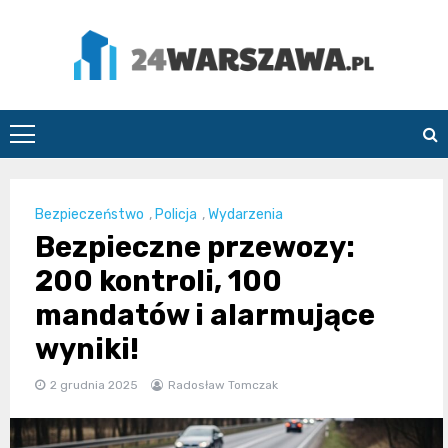
Skip
to
content
24Warszawa.pl
Bezpieczeństwo
,
Policja
,
Wydarzenia
Bezpieczne przewozy:
200 kontroli, 100
mandatów i alarmujące
wyniki!
2 grudnia 2025
Radosław Tomczak