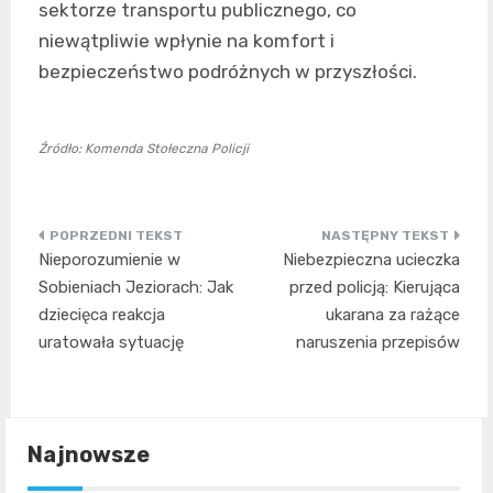
sektorze transportu publicznego, co
niewątpliwie wpłynie na komfort i
bezpieczeństwo podróżnych w przyszłości.
Źródło: Komenda Stołeczna Policji
Nawigacja
Nieporozumienie w
Niebezpieczna ucieczka
wpisu
Sobieniach Jeziorach: Jak
przed policją: Kierująca
dziecięca reakcja
ukarana za rażące
uratowała sytuację
naruszenia przepisów
Najnowsze