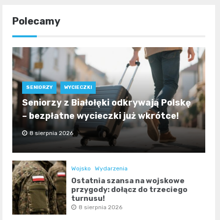
Polecamy
SENIORZY
WYCIECZKI
Seniorzy z Białołęki odkrywają Polskę
– bezpłatne wycieczki już wkrótce!
8 sierpnia 2026
Wojsko
Wydarzenia
Ostatnia szansa na wojskowe
przygody: dołącz do trzeciego
turnusu!
8 sierpnia 2026