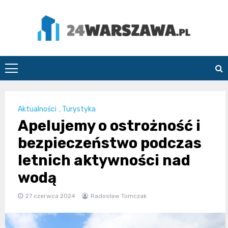
Skip
to
content
24Warszawa.pl
Aktualności
,
Turystyka
Apelujemy o ostrożność i
bezpieczeństwo podczas
letnich aktywności nad
wodą
27 czerwca 2024
Radosław Tomczak