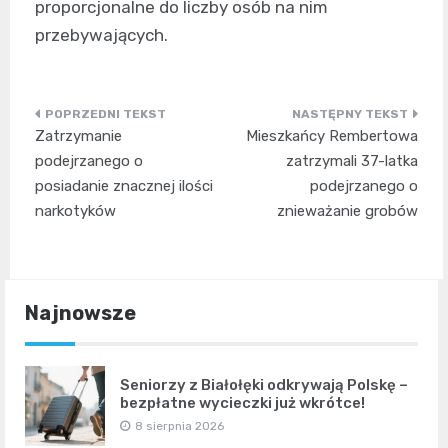
proporcjonalne do liczby osób na nim
przebywających.
Nawigacja
Zatrzymanie
Mieszkańcy Rembertowa
wpisu
podejrzanego o
zatrzymali 37-latka
posiadanie znacznej ilości
podejrzanego o
narkotyków
znieważanie grobów
Najnowsze
Seniorzy z Białołęki odkrywają Polskę –
bezpłatne wycieczki już wkrótce!
8 sierpnia 2026