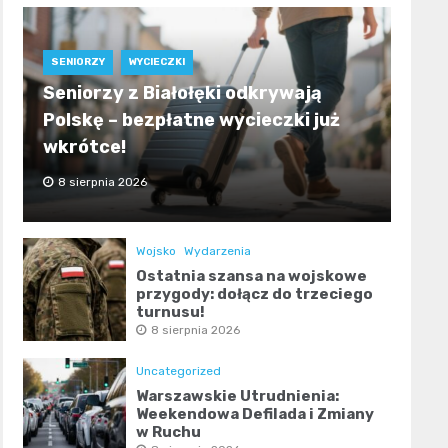
SENIORZY
WYCIECZKI
Seniorzy z Białołęki odkrywają
Polskę – bezpłatne wycieczki już
wkrótce!
8 sierpnia 2026
Wojsko
Wydarzenia
Ostatnia szansa na wojskowe
przygody: dołącz do trzeciego
turnusu!
8 sierpnia 2026
Uncategorized
Warszawskie Utrudnienia:
Weekendowa Defilada i Zmiany
w Ruchu