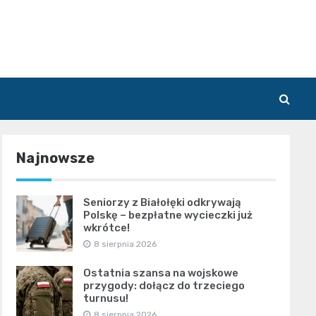
Najnowsze
Seniorzy z Białołęki odkrywają
Polskę – bezpłatne wycieczki już
wkrótce!
8 sierpnia 2026
Ostatnia szansa na wojskowe
przygody: dołącz do trzeciego
turnusu!
8 sierpnia 2026