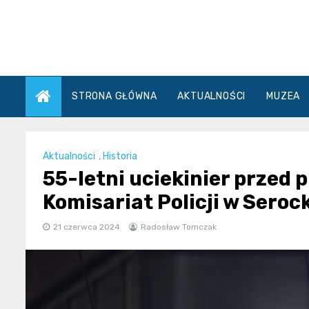
Skip
to
content
STRONA GŁÓWNA
AKTUALNOŚCI
MUZEA
Aktualności
,
Historia
55-letni uciekinier przed
Komisariat Policji w Seroc
21 czerwca 2024
Radosław Tomczak