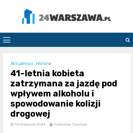
Skip
to
content
24Warszawa.pl
Aktualności
,
Historia
41-letnia kobieta
zatrzymana za jazdę pod
wpływem alkoholu i
spowodowanie kolizji
drogowej
14 listopada 2024
Radosław Tomczak