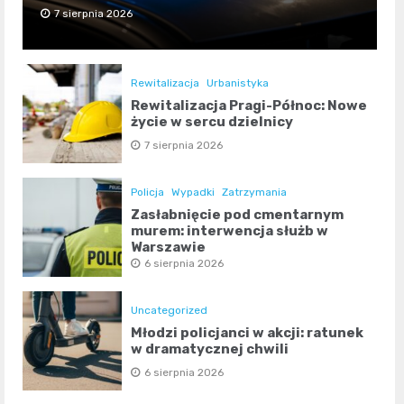
7 sierpnia 2026
Rewitalizacja
Urbanistyka
Rewitalizacja Pragi-Północ: Nowe
życie w sercu dzielnicy
7 sierpnia 2026
Policja
Wypadki
Zatrzymania
Zasłabnięcie pod cmentarnym
murem: interwencja służb w
Warszawie
6 sierpnia 2026
Uncategorized
Młodzi policjanci w akcji: ratunek
w dramatycznej chwili
6 sierpnia 2026