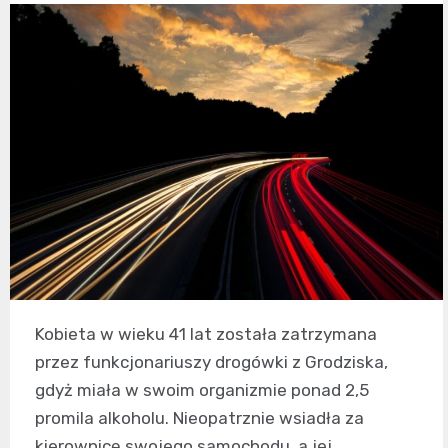
Kobieta w wieku 41 lat została zatrzymana
przez funkcjonariuszy drogówki z Grodziska,
gdyż miała w swoim organizmie ponad 2,5
promila alkoholu. Nieopatrznie wsiadła za
kierownicę swojego samochodu, a jej