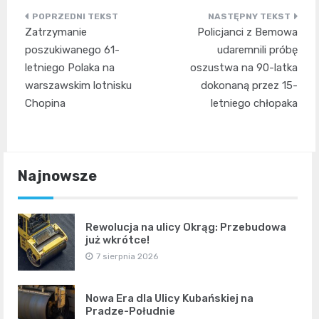
Nawigacja
Zatrzymanie
Policjanci z Bemowa
wpisu
poszukiwanego 61-
udaremnili próbę
letniego Polaka na
oszustwa na 90-latka
warszawskim lotnisku
dokonaną przez 15-
Chopina
letniego chłopaka
Najnowsze
Rewolucja na ulicy Okrąg: Przebudowa
już wkrótce!
7 sierpnia 2026
Nowa Era dla Ulicy Kubańskiej na
Pradze-Południe