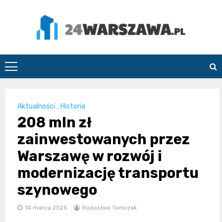
Skip
to
content
24Warszawa.pl
Aktualności
,
Historia
208 mln zł
zainwestowanych przez
Warszawę w rozwój i
modernizację transportu
szynowego
14 marca 2025
Radosław Tomczak