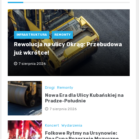
INFRASTRUKTURA
REMONTY
Rewolucja na ulicy Okrąg: Przebudowa
już wkrótce!
7 sierpnia 2026
Drogi
Remonty
Nowa Era dla Ulicy Kubańskiej na
Pradze-Południe
7 sierpnia 2026
Koncert
Wydarzenia
Folkowe Rytmy na Ursynowie:
Opa Cupa Rozgrzeje Muzyczne