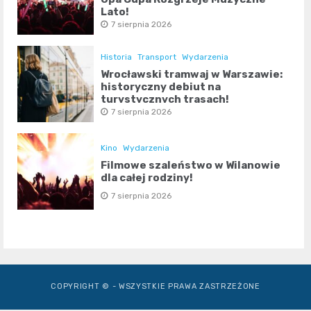
Lato!
7 sierpnia 2026
Historia
Transport
Wydarzenia
Wrocławski tramwaj w Warszawie:
historyczny debiut na
turystycznych trasach!
7 sierpnia 2026
Kino
Wydarzenia
Filmowe szaleństwo w Wilanowie
dla całej rodziny!
7 sierpnia 2026
COPYRIGHT © - WSZYSTKIE PRAWA ZASTRZEŻONE