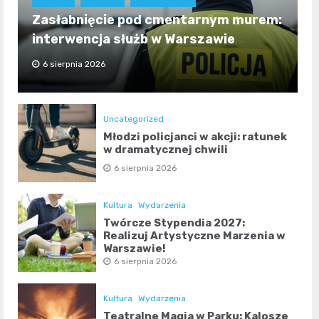
Zasłabnięcie pod cmentarnym murem:
interwencja służb w Warszawie
6 sierpnia 2026
Uncategorized
Młodzi policjanci w akcji: ratunek
w dramatycznej chwili
6 sierpnia 2026
Kultura
Wydarzenia
Twórcze Stypendia 2027:
Realizuj Artystyczne Marzenia w
Warszawie!
6 sierpnia 2026
Kultura
Wydarzenia
Teatralne Magia w Parku: Kalosze