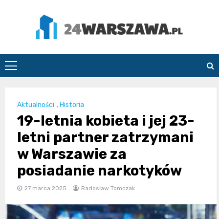
Skip
to
content
24Warszawa.pl
Aktualności
,
Historia
19-letnia kobieta i jej 23-
letni partner zatrzymani
w Warszawie za
posiadanie narkotyków
27 marca 2025
Radosław Tomczak